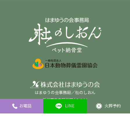
はまゆうの会事務局／杜のしおん
浜松市中央区半田山5-2-10
LINE
火葬予約
お電話
© HAMASOU