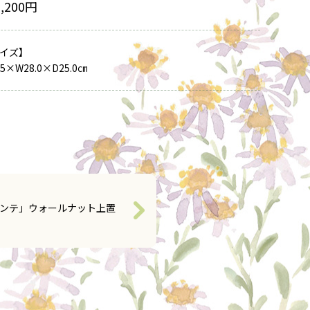
7,200円
イズ】
.5×W28.0×D25.0㎝
ンテ」ウォールナット上置