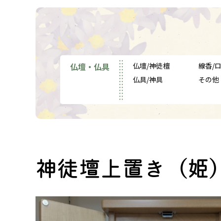
仏壇・仏具
仏壇/神徒檀
線香/
仏具/神具
その他
神徒壇上置き（姫）【