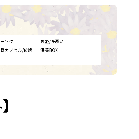
ローソク
骨壷/骨覆い
遺骨カプセル/位牌
供養BOX
み】