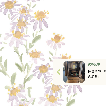
次の記事
仏壇M20 
約済み」